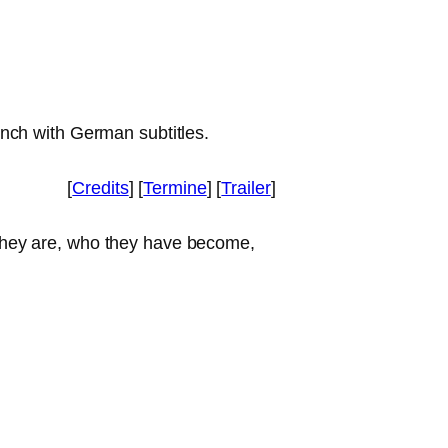
ench with German subtitles.
[
Credits
] [
Termine
] [
Trailer
]
re they are, who they have beco­me,