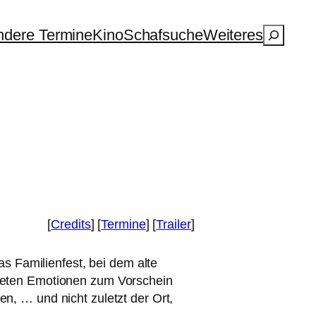
Suchen
dere Termine
Kino
Schafsuche
Weiteres
[
Credits
] [
Termine
] [
Trailer
]
 Das Familienfest, bei dem alte
t­te­ten Emotionen zum Vorschein
en, … und nicht zuletzt der Ort,