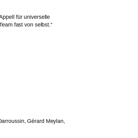
ell für uni­ver­sel­le
 Team fast von selbst.“
Darroussin, Gérard Meylan,