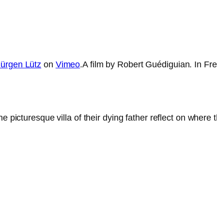
Jürgen Lütz
on
Vimeo
.A film by Robert Guédiguian. In Fr
e pic­tures­que vil­la of their dying father reflect on whe­