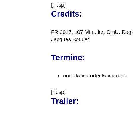
[nbsp]
Credits:
FR
2017, 107 Min., frz. OmU, Regi
Jacques Boudet
Termine:
noch kei­ne oder kei­ne mehr
[nbsp]
Trailer: