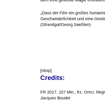
dem eine gewis­se Magie inne­woh
„
Dass der Film ein gro­ßes huma­nis­
Geschwisterlichkeit und eine Geste 
(Strandgut/Georg Seeßlen)
[nbsp]
Credits:
FR
2017, 107 Min., frz. OmU, Regi
Jacques Boudet