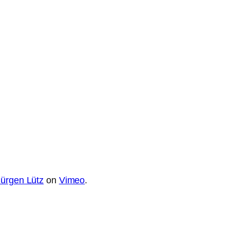
Jürgen Lütz
on
Vimeo
.