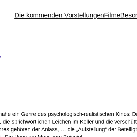
Die kommenden Vorstellungen
Filme
Beson
r
­na­he ein Genre des psy­cho­lo­gisch-rea­lis­ti­schen Kinos:
e sprich­wört­li­chen Leichen im Keller und die ver­schü
es gehö­ren der Anlass, … die „Aufstellung“ der Beteiligt