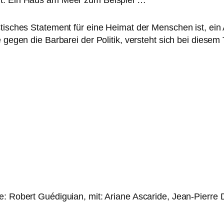
nt. Ein Haus am Meer zum Beispiel …
ti­sches Statement für eine Heimat der Menschen ist, ein App
gegen die Barbarei der Politik, ver­steht sich bei die­sem
e: Robert Guédiguian, mit: Ariane Ascaride, Jean-Pierre 