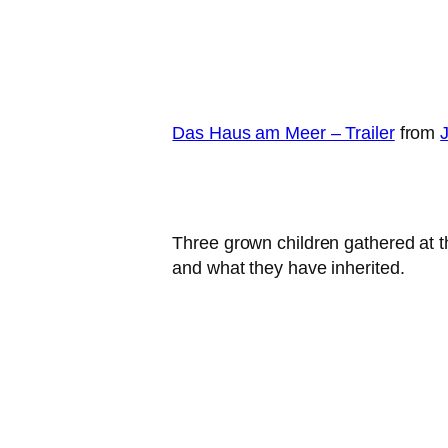
Das Haus am Meer – Trailer
from
Three grown child­ren gathe­red at th
and what they have inherited.