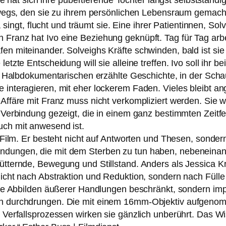
e hat sich ihre puber­tie­ren­de Tochter längst selbst­stän­d
wegs, den sie zu ihrem per­sön­li­chen Lebensraum gemacht
, singt, flucht und träumt sie. Eine ihrer Patientinnen, So
Franz hat Ivo eine Beziehung geknüpft. Tag für Tag arbei
n mit­ein­an­der. Solveighs Kräfte schwin­den, bald ist sie
etz­te Entscheidung will sie allei­ne tref­fen. Ivo soll ihr b
 am Halbdokumentarischen erzähl­te Geschichte, in der Scha
inter­agie­ren, mit eher locke­rem Faden. Vieles bleibt ang
Affäre mit Franz muss nicht ver­kom­pli­ziert wer­den. Sie wi
­de Verbindung gezeigt, die in einem ganz bestimm­ten Zeitfe
ch mit anwe­send ist.
r Film. Er besteht nicht auf Antworten und Thesen, son­dern s
ungen, die mit dem Sterben zu tun haben, neben­ein­an­
ütternde, Bewegung und Stillstand. Anders als Jessica
cht nach Abstraktion und Reduktion, son­dern nach Fülle 
ße Abbilden äuße­rer Handlungen beschränkt, son­dern impres
urch­drun­gen. Die mit einem 16mm-Objektiv auf­ge­nom­me­n
hen Verfallsprozessen wir­ken sie gänz­lich unbe­rührt. Das