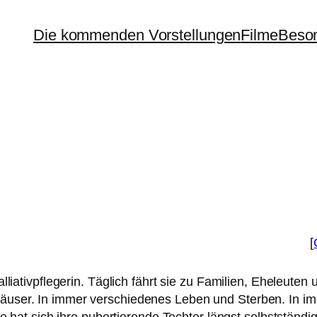
Die kommenden Vorstellungen
Filme
Beson
[
Palliativpflegerin. Täglich fährt sie zu Familien, Eheleuten 
user. In immer ver­schie­de­nes Leben und Sterben. In im