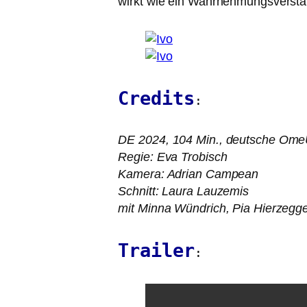
wirkt wie ein Wahrnehmungsverstär
Credits
:
DE
2024, 104 Min., deut­sche Om
Regie: Eva Trobisch
Kamera: Adrian Campean
Schnitt: Laura Lauzemis
mit Minna Wündrich, Pia Hierzegge
Trailer
: