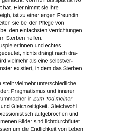
ig gemacht. Von früh bis spät ist Ivo
 hat. Hier nimmt sie ihre
lveigh, ist zu einer engen Freundin
­ten sie bei der Pflege von
 bei den ein­fachs­ten Verrichtungen
eim Sterben hel­fen.
uspieler:innen und ech­tes
e­deu­tet, nichts drängt nach dra­
rd viel­mehr als eine selbst­ver­
nster exis­tiert, in dem das Sterben
tellt viel­mehr unter­schied­li­che
der: Pragmatismus und inne­rer
 Krummacher in
Zum Tod mei­ner
und Gleichzeitigkeit. Gleichwohl
­sio­nis­tisch auf­ge­bro­chen und
en Bilder sind licht­durch­flu­tet
 Wissen um die Endlichkeit von Leben