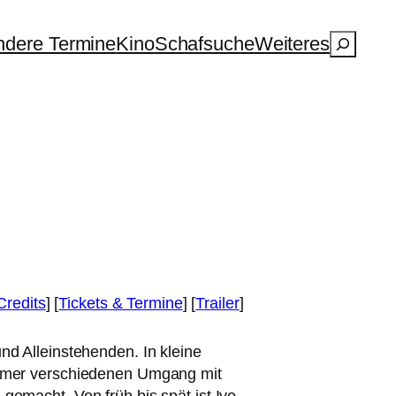
Suchen
dere Termine
Kino
Schafsuche
Weiteres
Credits
] [
Tickets
&
Termine
] [
Trailer
]
und Alleinstehenden. In klei­ne
mer ver­schie­de­nen Umgang mit