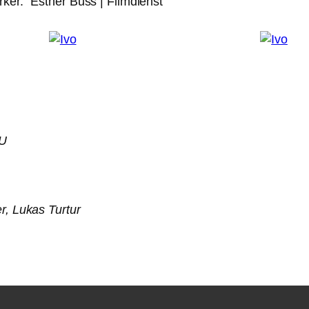
ker.“ Esther Buss | Filmdienst
eU
r, Lukas Turtur