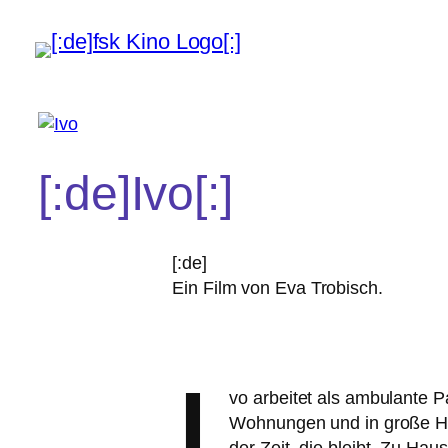
[:de]Ivo[:]
[:de]
Ein Film von Eva Trobisch.
I
vo arbei­tet als ambu­lan­te 
Wohnungen und in gro­ße Hä