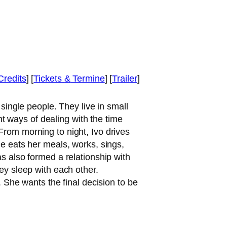
Credits
] [
Tickets
&
Termine
] [
Trailer
]
sin­gle peo­p­le. They live in small
ent ways of deal­ing with the time
rom mor­ning to night, Ivo dri­ves
he eats her meals, works, sings,
 also for­med a rela­ti­onship with
hey sleep with each other.
 She wants the final decis­i­on to be