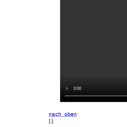
nach oben
[:]