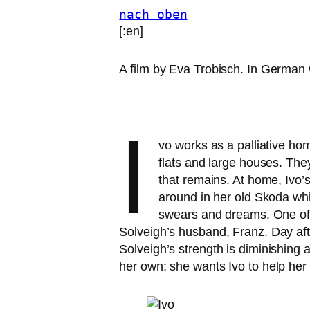
nach oben
[:en]
A film by Eva Trobisch. In German w
I
vo works as a pal­lia­ti­ve ho
flats and lar­ge hou­ses. They
that remains. At home, Ivo’s
around in her old Skoda whi
swears and dreams. One of her
Solveigh’s hus­band, Franz. Day afte
Solveigh’s strength is dimi­nis­hing 
her own: she wants Ivo to help her 