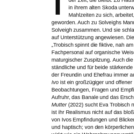
der Zeit, die bleibt. Zu Haus
in ihrem alten Skoda unter­
Mahlzeiten zu sich, arbei­tet
gewor­den. Auch zu Solveighs Mann 
Solveigh zusam­men. Und sie schla­fe
auf Unterstützung ange­wie­sen. Die l
„Trobisch spinnt die fik­ti­ve, nah
Fachpersonal auf orga­ni­sche Weise 
ma­tur­gi­scher Zuspitzung. Auch die 
ständ­li­che und für bei­de stär­ken
der Freundin und Ehefrau immer au
Ivo
ist ein groß­zü­gi­ger und offe­ne
Beobachtungen, Fragen und Empfind
Aufruhr, das Banale und das Ersch
Mutter
(2022) sucht Eva Trobisch ni
ist ihr Realismus nicht auf das blo­
von Ivos Empfindungen und Blicken d
und hap­tisch; von den kör­per­li­c