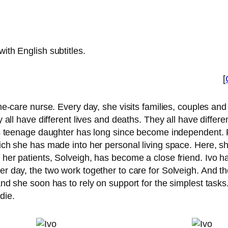
ith English subtitles.
[
me-care nur­se. Every day, she visits fami­lies, cou­ples and 
 all have dif­fe­rent lives and deaths. They all have dif­fe­r
 teenage daugh­ter has long sin­ce beco­me inde­pen­dent. F
ch she has made into her per­so­nal living space. Here, s
 pati­ents, Solveigh, has beco­me a clo­se fri­end. Ivo has
r day, the two work tog­e­ther to care for Solveigh. And t
and she soon has to rely on sup­port for the simp­lest tasks.
die.